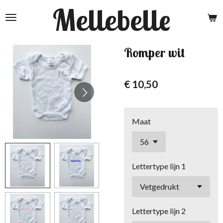
Mellebelle
Ga
direct
naar
de
Romper wit
hoofdinhoud
€ 10,50
Maat
Lettertype lijn 1
Lettertype lijn 2