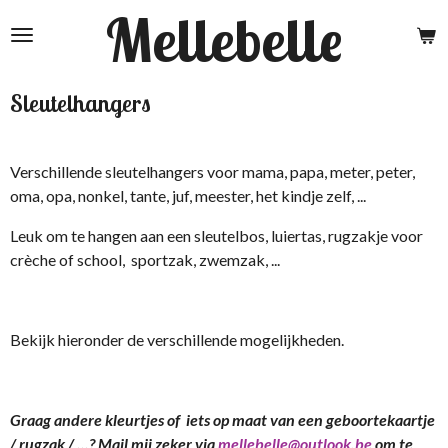
Mellebelle
Ga
direct
naar
de
Sleutelhangers
hoofdinhoud
Verschillende sleutelhangers voor mama, papa, meter, peter,
oma, opa, nonkel, tante, juf, meester, het kindje zelf, ...
Leuk om te hangen aan een sleutelbos, luiertas, rugzakje voor
crèche of school, sportzak, zwemzak, ...
Bekijk hieronder de verschillende mogelijkheden.
Graag andere kleurtjes of iets op maat van een geboortekaartje
/ rugzak / ...? Mail mij zeker via
mellebelle@outlook.be
om te