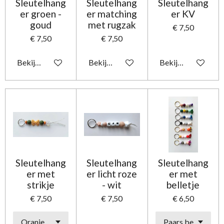
Sleutelhang
Sleutelhang
Sleutelhang
er groen -
er matching
er KV
goud
met rugzak
€ 7,50
€ 7,50
€ 7,50
Bekijk details
Bekijk details
Bekijk details
Sleutelhang
Sleutelhang
Sleutelhang
er met
er licht roze
er met
strikje
- wit
belletje
€ 7,50
€ 7,50
€ 6,50