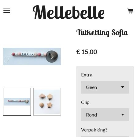
Mellebelle
Ga
direct
naar
de
Tutketting Sofia
hoofdinhoud
€ 15,00
Extra
Clip
Verpakking?