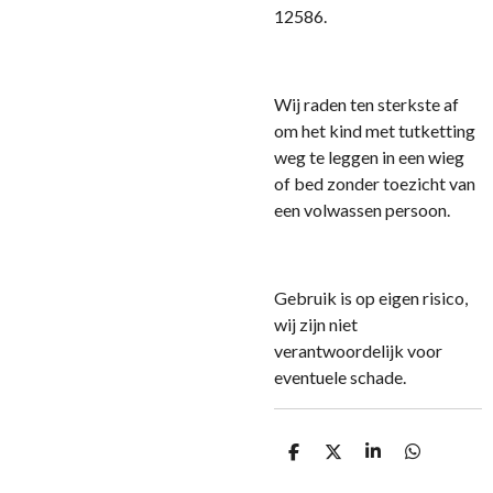
12586.
Wij raden ten sterkste af
om het kind met tutketting
weg te leggen in een wieg
of bed zonder toezicht van
een volwassen persoon.
Gebruik is op eigen risico,
wij zijn niet
verantwoordelijk voor
eventuele schade.
D
D
S
D
e
e
h
e