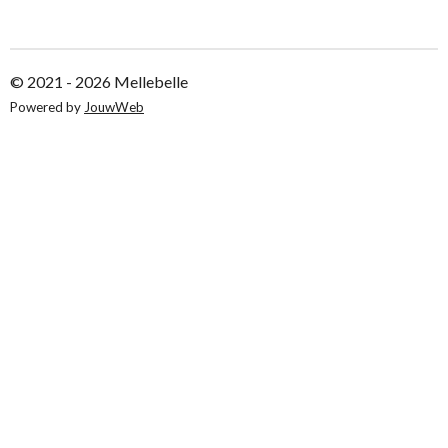
l
e
a
l
e
l
r
e
n
e
n
© 2021 - 2026 Mellebelle
Powered by
JouwWeb