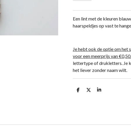
Een lint met de kleuren blau
haarspeldjes op vast te hang
Je hebt ook de optie om het s
voor een meerprijs van €0,50
lettertype of drukletters. Je
het liever zonder naam wilt.
D
D
S
e
e
h
l
e
a
e
l
r
n
e