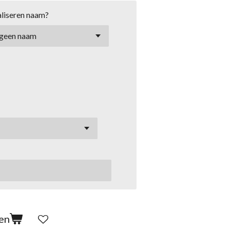
liseren naam?
en