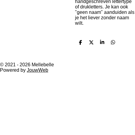
handgeschreven lettertype
of drukletters. Je kan ook
"geen naam" aanduiden als
je het liever zonder naam
wilt.
D
D
S
D
e
e
h
e
l
e
a
l
e
l
r
e
n
e
n
© 2021 - 2026 Mellebelle
Powered by
JouwWeb