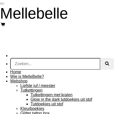
Ga
Mellebelle
direct
naar
de
hoofdinhoud
Home
Wie is MelleBelle?
Webshop
Liefste juf / meester
Tutkettingen
Tutkettingen met kralen
Glow in the dark tutdoekjes uit stof
Tutdoekjes uit stof
Kleurboekjes
Glitter tattoo box