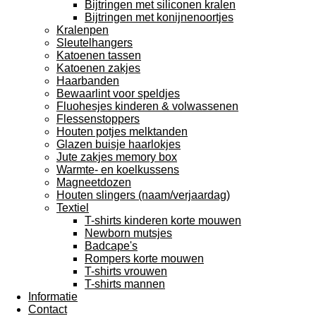
Bijtringen met siliconen kralen
Bijtringen met konijnenoortjes
Kralenpen
Sleutelhangers
Katoenen tassen
Katoenen zakjes
Haarbanden
Bewaarlint voor speldjes
Fluohesjes kinderen & volwassenen
Flessenstoppers
Houten potjes melktanden
Glazen buisje haarlokjes
Jute zakjes memory box
Warmte- en koelkussens
Magneetdozen
Houten slingers (naam/verjaardag)
Textiel
T-shirts kinderen korte mouwen
Newborn mutsjes
Badcape's
Rompers korte mouwen
T-shirts vrouwen
T-shirts mannen
Informatie
Contact