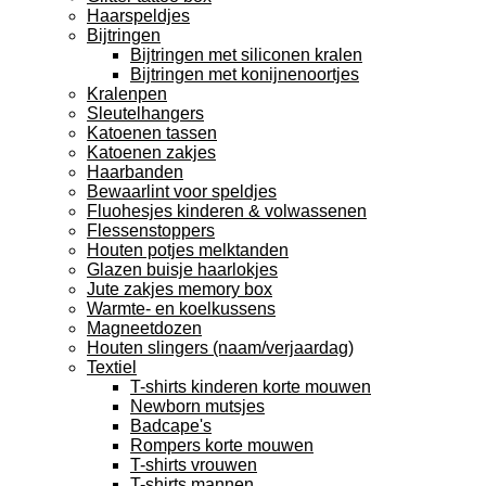
Haarspeldjes
Bijtringen
Bijtringen met siliconen kralen
Bijtringen met konijnenoortjes
Kralenpen
Sleutelhangers
Katoenen tassen
Katoenen zakjes
Haarbanden
Bewaarlint voor speldjes
Fluohesjes kinderen & volwassenen
Flessenstoppers
Houten potjes melktanden
Glazen buisje haarlokjes
Jute zakjes memory box
Warmte- en koelkussens
Magneetdozen
Houten slingers (naam/verjaardag)
Textiel
T-shirts kinderen korte mouwen
Newborn mutsjes
Badcape's
Rompers korte mouwen
T-shirts vrouwen
T-shirts mannen