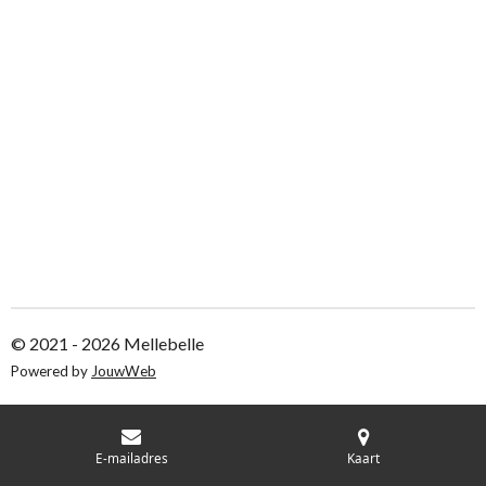
e
l
r
e
n
e
n
© 2021 - 2026 Mellebelle
Powered by
JouwWeb
E-mailadres
Kaart