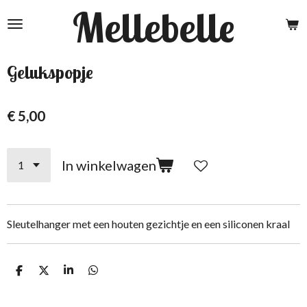
Mellebelle
Ga
direct
naar
de
Gelukspopje
hoofdinhoud
€ 5,00
In winkelwagen
Sleutelhanger met een houten gezichtje en een siliconen kraal
D
D
S
D
e
e
h
e
l
e
a
l