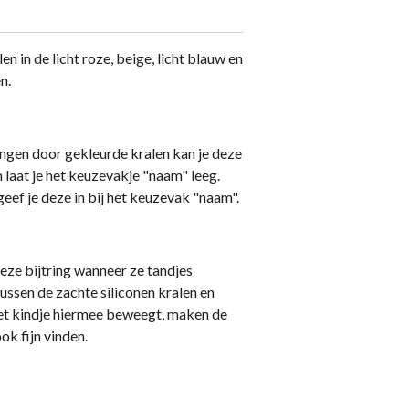
en in de licht roze, beige, licht blauw en
n.
angen door gekleurde kralen kan je deze
laat je het keuzevakje "naam" leeg.
geef je deze in bij het keuzevak "naam".
eze bijtring wanneer ze tandjes
tussen de zachte siliconen kralen en
het kindje hiermee beweegt, maken de
ok fijn vinden.