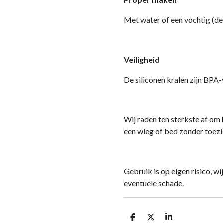
Met water of een vochtig (det
Veiligheid
D
e siliconen kralen zijn BPA-v
Wij raden ten sterkste af om 
een wieg of bed zonder toezi
Gebruik is op eigen risico, wi
eventuele schade.
D
D
S