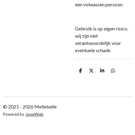
een volwassen persoon.
Gebruik is op eigen risico,
wij zijn niet
verantwoordelijk voor
eventuele schade.
D
D
S
D
e
e
h
e
l
e
a
l
e
l
r
e
n
e
n
© 2021 - 2026 Mellebelle
Powered by
JouwWeb