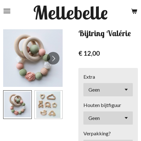
Mellebelle
Ga
direct
naar
de
Bijtring Valérie
hoofdinhoud
€ 12,00
Extra
Houten bijtfiguur
Verpakking?