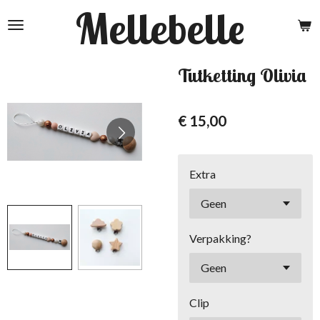
Mellebelle
Ga
direct
naar
de
Tutketting Olivia
hoofdinhoud
€ 15,00
Extra
Verpakking?
Clip