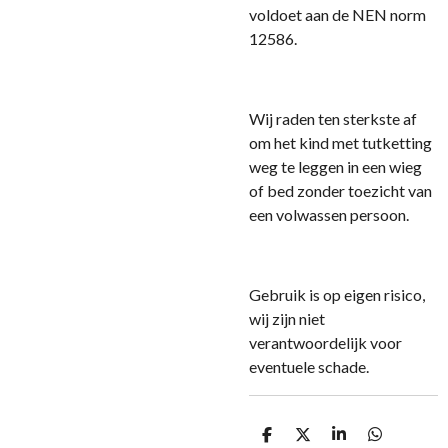
voldoet aan de NEN norm
12586.
Wij raden ten sterkste af
om het kind met tutketting
weg te leggen in een wieg
of bed zonder toezicht van
een volwassen persoon.
Gebruik is op eigen risico,
wij zijn niet
verantwoordelijk voor
eventuele schade.
D
D
S
D