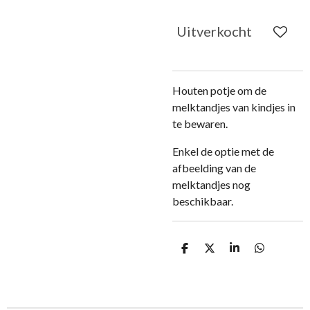
Uitverkocht
Houten potje om de
melktandjes van kindjes in
te bewaren.
Enkel de optie met de
afbeelding van de
melktandjes nog
beschikbaar.
D
D
S
D
e
e
h
e
l
e
a
l
e
l
r
e
n
e
n