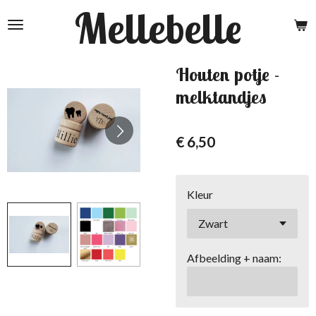
Mellebelle
Ga
direct
naar
de
Houten potje -
hoofdinhoud
melktandjes
€ 6,50
Kleur
Afbeelding + naam: