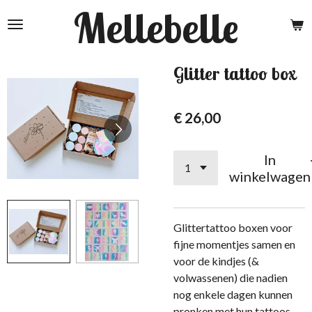
Mellebelle
Ga
direct
naar
de
Glitter tattoo box
hoofdinhoud
€ 26,00
In
winkelwagen
Glittertattoo boxen voor
fijne momentjes samen en
voor de kindjes (&
volwassenen) die nadien
nog enkele dagen kunnen
pronken met hun tattoos.