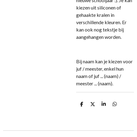
nieuwe schooljaar :). Je kan
kiezen uit siliconen of
gehaakte kralen in
verschillende kleuren. Er
kan ook nog tekstje bij
aangehangen worden.
Bij naam kan je kiezen voor
juf / meester, enkel hun
naam of juf ... (naam) /
meester ... (naam).
D
D
S
D
e
e
h
e
l
e
a
l
e
l
r
e
n
e
n